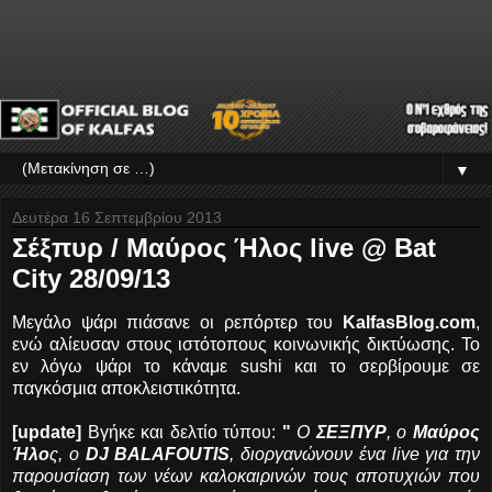
▼
Δευτέρα 16 Σεπτεμβρίου 2013
Σέξπυρ / Μαύρος Ήλος live @ Bat
City 28/09/13
Μεγάλο ψάρι πιάσανε οι ρεπόρτερ του
KalfasBlog.com
,
ενώ αλίευσαν στους ιστότοπους κοινωνικής δικτύωσης. Το
εν λόγω ψάρι το κάναμε sushi και το σερβίρουμε σε
παγκόσμια αποκλειστικότητα.
[update]
Βγήκε και δελτίο τύπου:
"
O
ΣΕΞΠΥΡ
, ο
Μαύρος
Ήλο
ς, ο
DJ BALAFOUTIS
, διοργανώνουν ένα live για την
παρουσίαση των νέων καλοκαιρινών τους αποτυχιών που