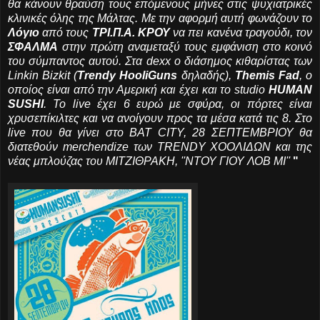
θα κάνουν θραύση τους επόμενους μήνες στις ψυχιατρικές
κλινικές όλης της Μάλτας. Με την αφορμή αυτή φωνάζουν το
Λόγιο
από τους
ΤΡΙ.Π.Α. ΚΡΟΥ
να πει κανένα τραγούδι, τον
ΣΦΑΛΜΑ
στην πρώτη αναμεταξύ τους εμφάνιση στο κοινό
του σύμπαντος αυτού. Στα dexx ο διάσημος κιθαρίστας των
Linkin Bizkit (
Trendy HooliGuns
δηλαδής),
Themis Fad
, ο
οποίος είναι από την Αμερική και έχει και το studio
HUMAN
SUSHI
. Το live έχει 6 ευρώ με σφύρα, οι πόρτες είναι
χρυσεπίκιλτες και να ανοίγουν προς τα μέσα κατά τις 8. Στο
live που θα γίνει στο BAT CITY, 28 ΣΕΠΤΕΜΒΡΙΟΥ θα
διατεθούν merchendize των TRENDY ΧΟΟΛΙΔΩΝ και της
νέας μπλούζας του ΜΙΤΖΙΘΡΑΚΗ, ''ΝΤΟΥ ΓΙΟΥ ΛΟΒ ΜΙ''
"