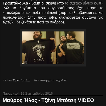
Τραμπάκουλα
- βαμπίρ (σκηνή από
το σχετικό βίντεο κλιπ
),
ενώ το λογότυπο του συγκροτήματος έχει πάρει το
κατάλληλο black meta treatment (συμπεριλαμβάνεται δε και
πενταλφίτσα). Στην πίσω όψη, αναγράφεται συνταγή για
τζατζίκι (δε ξεχάσετε ποτέ το σκόρδο).
Kalfas
Ώρα:
14:13
Δεν υπάρχουν σχόλια:
Παρασκευή 16 Σεπτεμβρίου 2016
Μαύρος Ήλος - Τζένη Μπότση VIDEO