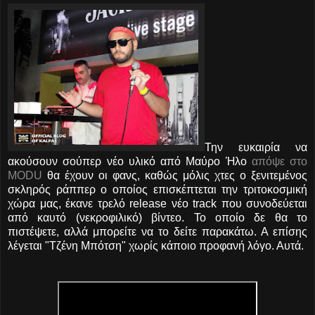
Την ευκαιρία να
ακούσουν σούπερ νέο υλικό από Μαύρο Ήλο
απόψε στο
MODU
θα έχουν οι φανς, καθώς μόλις χτες ο ξενιτεμένος
σκληρός ράππερ ο οποίος επισκέπτεται την τριτοκοσμική
χώρα μας, έκανε τρελό release νέο track που συνοδεύεται
από καυτό (νεκροφιλικό) βίντεο. Το οποίο δε θα το
πιστέψετε, αλλά μπορείτε να το δείτε παρακάτω. Α επίσης
λέγεται "Τζένη Μπότση" χωρίς κάποιο προφανή λόγο. Αυτά.