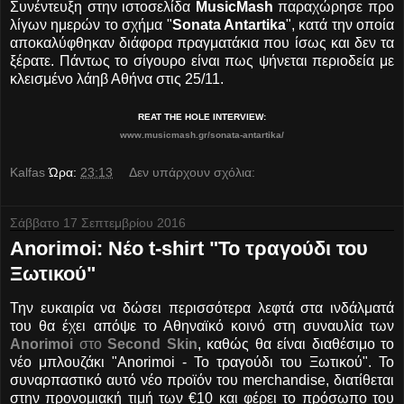
Συνέντευξη στην ιστοσελίδα
MusicMash
παραχώρησε προ
λίγων ημερών το σχήμα "
Sonata Antartika
", κατά την οποία
αποκαλύφθηκαν διάφορα πραγματάκια που ίσως και δεν τα
ξέρατε. Πάντως το σίγουρο είναι πως ψήνεται περιοδεία με
κλεισμένο λάηβ Αθήνα στις 25/11.
REAT THE HOLE INTERVIEW:
www.musicmash.gr/sonata-antartika/
Kalfas
Ώρα:
23:13
Δεν υπάρχουν σχόλια:
Σάββατο 17 Σεπτεμβρίου 2016
Anorimoi: Νέο t-shirt "Το τραγούδι του
Ξωτικού"
Την ευκαιρία να δώσει περισσότερα λεφτά στα ινδάλματά
του θα έχει απόψε το Αθηναϊκό κοινό στη συναυλία των
Anorimoi
στο
Second Skin
, καθώς θα είναι διαθέσιμο το
νέο μπλουζάκι "Anorimoi - Το τραγούδι του Ξωτικού". Το
συναρπαστικό αυτό νέο προϊόν του merchandise, διατίθεται
στην προνομιακή τιμή των €10 και φέρει το πρόσωπο του