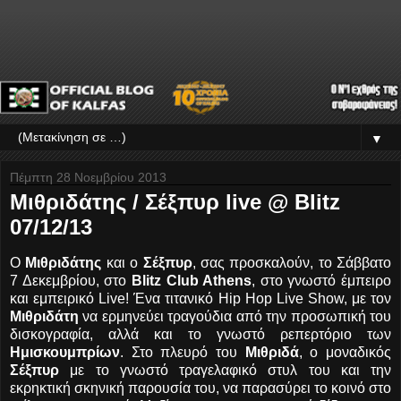
▼
Πέμπτη 28 Νοεμβρίου 2013
Μιθριδάτης / Σέξπυρ live @ Blitz
07/12/13
Ο
Μιθριδάτης
και ο
Σέξπυρ
, σας προσκαλούν, το Σάββατο
7 Δεκεμβρίου, στο
Blitz Club Athens
, στο γνωστό έμπειρο
και εμπειρικό Live! Ένα τιτανικό Hip Hop Live Show, με τον
Μιθριδάτη
να ερμηνεύει τραγούδια από την προσωπική του
δισκογραφία, αλλά και το γνωστό ρεπερτόριο των
Ημισκουμπρίων
. Στο πλευρό του
Μιθριδά
, ο μοναδικός
Σέξπυρ
με το γνωστό τραγελαφικό στυλ του και την
εκρηκτική σκηνική παρουσία του, να παρασύρει το κοινό στο