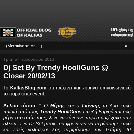
▼
Τρίτη 5 Φεβρουαρίου 2013
Dj Set By Trendy HooliGuns @
Closer 20/02/13
Το
KalfasBlog.com
σμπρώχνει και χορηγεί επικοινωνιακά
το παρακάτω event:
Δελτίο τύπου:
"
Ο
Θέμης
και ο
Γιάννης
τα δυο καλά
παιδιά από τους
Trendy HooliGuns
επειδή βαριούνται όλη
μέρα στο σπίτι τους, λένε να κάνουνε παρέα μαζί ξανά σαν
άλλοτε, ένα Dj Set μπακ του φροντ για να περάσουμε καλά
και εσείς καλύτερα! Σας περιμένουμε την Τετάρτη 20