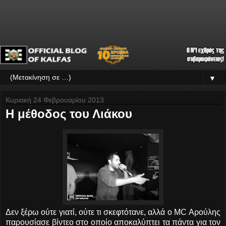
▼
Κυριακή 24 Φεβρουαρίου 2013
Η μέθοδος του Λιάκου
Δεν ξέρω ούτε γιατί, ούτε τι σκεφτότανε, αλλά ο MC Αρούλης
παρουσίασε βίντεο στο οποίο αποκαλύπτει τα πάντα για τον