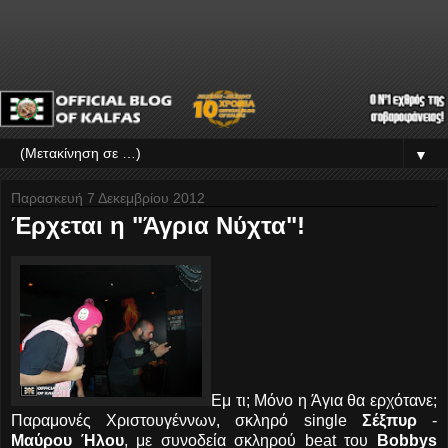
▼
Παρασκευή 7 Δεκεμβρίου 2012
Έρχεται η "Άγρια Νύχτα"!
Εμ τι; Μόνο η Άγια θα ερχότανε;
Παραμονές Χριστουγέννων, σκληρό single
Σέξπυρ
-
Μαύρου Ήλου
, με συνοδεία σκληρού beat του
Bobbys