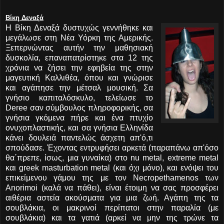
Βίκη Δεναξά
Η Βίκη Δεναξά δυστυχώς γεννήθηκε και
μεγάλωσε στη Νέα Υόρκη της Αμερικής.
Ξεπερνώντας αυτήν την μαθησιακή
δυσκολία, επαναπατρίστηκε στα 12 της
χρόνια να ζήσει την εφηβεία της στην
μαγευτική Καλλιθέα, όπου και γνώρισε
και αγάπησε την μέτσαλ μουσική. Σα
γνήσιο καπιταλόσκυλο, τελείωσε το
Deree σαν σύμβουλος πληροφορικής, σα
γνήσια γκόμενα πήρε και ένα πτυχίο
ονυχοπλαστικής, και σα γνήσια Ελληνίδα
κάνει δουλειά παντελώς άσχετη απ'ό,τι
σπούδασε. Έχοντας εντρυφήσει αρκετά (παραπάνω απ'όσο
θα΄πρεπε, ίσως, μια γυναίκα) στο nu metal, extreme metal
και greek masturbation metal (και όχι μόνο), και ενόψει του
επικείμενου γάμου της με τον Necropethamenos των
Anorimoi (καλά να πάθει), είναι έτοιμη να σας προσφέρει
αιθέρια αστεία ακούσματα για μια ζωή. Αγάπη της τα
σουβλάκια, οι μακρινοί περίπατοι στην παραλία (με
σουβλάκια) και τα γατιά (αρκεί να μην της τρώνε τα