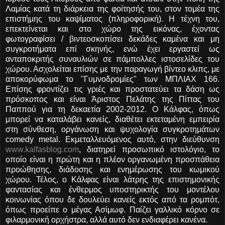
Λαμίας κατά τη διάρκεια της φοίτησής του, στον τομέα της
επιστήμης του καψίματος (πληροφορική). Η τέχνη του,
επεκτείνεται και στο χώρο της εικόνας, έχοντας
φωτογραφίσει / βιντεοσκοπίσει δεκάδες καμένα και μη
συγκροτήματα επί σκηνής, ενώ έχει εργαστεί ως
ανταποκριτής συναυλιών σε πάμπολλες ιστοσελίδες του
χώρου. Ασχολείται επίσης με την παραγωγή βίντεο κλιπς, με
αποκορύφωμα το "Γυμνοδρομίες" των ΜΠΛΙΑΧ 166.
Επίσης φροντίζει τις γριές και προστατεύει τα δάση ως
πρόσκοπος και είναι Άριστος Πελάτης της Πίττας του
Παππού για τη δεκαετία 2002-2012. Ο Κάλφας, όπως
μπορεί να καταλάβει κανείς, διαθέτει εκτεταμένη εμπειρία
στη σύνθεση, οργάνωση και ψυχολογία συγκροτημάτων
comedy metal. Εκμεταλλευόμενος αυτό, στην διεύθυνση
www.kalfasblog.com
, διατηρεί προσωπικό ιστολόγιο, το
οποίο είναι η πρώτη και η πλέον οργανωμένη προσπάθεια
προώθησης, διάδοσης και ενημέρωσης του κωμικού
χώρου. Τέλος, ο Κάλφας είναι λάτρης της επιστημονικής
φαντασίας και ένθερμος υποστηρικτής του μοντέλου
κοινωνίας όπου δε δουλεύει κανείς εκτός από τα ρομπότ,
όπως προείπε ο μέγας Ασίμωφ. Παίζει γαλλικό κόρνο σε
φιλαρμονική ορχήστρα, αλλά αυτό δεν ενδιαφέρει κανένα.