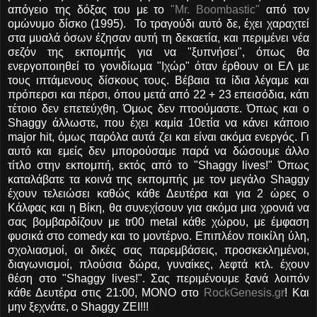
απόγειο της δόξας του με το
"Mr. Boombastic"
από τον
ομώνυμο δίσκο (1995). Το τραγούδι αυτό δε, έχει χαραχτεί
στα μυαλά όσων έζησαν αυτή τη δεκαετία, και περιμένει νέα
σεζόν της εκπομπής για να "ξυπνήσει", όπως θα
ενεργοποιηθεί το γονιδίωμα "Ιχώρ" όταν έρθουν οι ΕΛ με
τους ιπτάμενους δίσκους τους. Βέβαια τα ίδια λέγαμε και
πρόπερσι και πέρσι, όπου μετά από 22 + 23 επεισόδια, κάτι
τέτοιο δεν επετεύχθη. Όμως δεν πτοούμαστε. Όπως και ο
Shaggy άλλωστε, που έχει καμία 10ετία να κάνει κάποιο
major hit, όμως παρόλα αυτά ζει και είναι ακόμα ενεργός. Γι
αυτό και εμείς δεν μπορούσαμε παρά να δώσουμε άλλο
τίτλο στην εκπομπή, εκτός από το "Shaggy lives!" Όπως
καταλάβατε τα κοινά της εκπομπής με τον μεγάλο Shaggy
έχουν τελειώσει καθώς κάθε Δευτέρα και για 2 ώρες ο
Κάλφας και η Βίκη, θα συνεχίσουν για ακόμα μια χρονιά να
σας βομβαρδίζουν με tr00 metal κάθε χώρου, με έμφαση
φυσικά στο comedy και το μοντέρνο. Επιπλέον ποικίλη ύλη,
σχολιασμοί, οι δικές σας παρεμβάσεις, προσκεκλημένοι,
διαγωνισμοί, πλούσια δώρα, γυναίκες, λεφτά κτλ. έχουν
θέση στο "Shaggy lives!". Σας περιμένουμε ξανά λοιπόν
κάθε Δευτέρα στις 21:00, ΜΟΝΟ στο
RockGenesis.gr
! Και
μην ξεχνάτε, ο Shaggy ΖΕΙ!!!