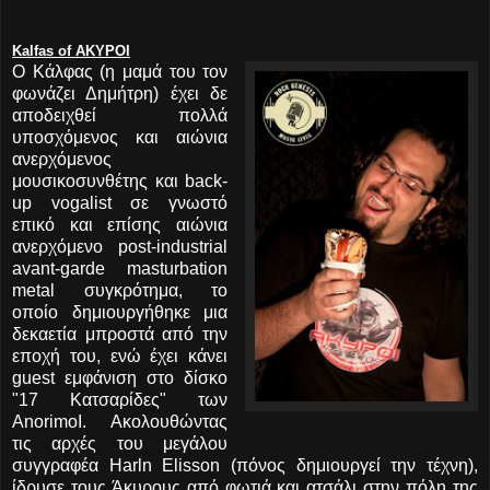
Kalfas of AKYPOI
Ο Κάλφας (η μαμά του τον
φωνάζει Δημήτρη) έχει δε
αποδειχθεί πολλά
υποσχόμενος και αιώνια
ανερχόμενος
μουσικοσυνθέτης και back-
up vogalist σε γνωστό
επικό και επίσης αιώνια
ανερχόμενο post-industrial
avant-garde masturbation
metal συγκρότημα, το
οποίο δημιουργήθηκε μια
δεκαετία μπροστά από την
εποχή του, ενώ έχει κάνει
guest εμφάνιση στο δίσκο
"17 Κατσαρίδες" των
AnorimoI. Ακολουθώντας
τις αρχές του μεγάλου
συγγραφέα Harln Elisson (πόνος δημιουργεί την τέχνη),
ίδρυσε τους Άκυρους από φωτιά και ατσάλι στην πόλη της