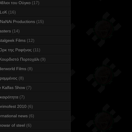
Άθλιοι του Ούγκο
(17)
LoK
(16)
NaNAi Productions
(15)
asters
(14)
talgeek Films
(12)
Ορκ της Ραφήνας
(11)
Κουρδιστό Πορτοχάλι
(9)
erworld Films
(8)
Γραμμένος
(8)
 Kalfas Show
(7)
καιρότητα
(7)
rimofest 2010
(6)
ernational news
(6)
owar of steel
(6)