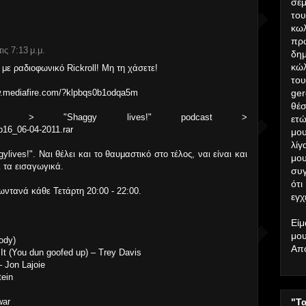
σεμ
το
κω
πρ
ις 7:13 μ.μ.
δημ
κώλ
με ραδιοφωνικό Rickroll! Μη τη χάσετε!
το
mediafire.com/?klpbqs0b1odqa5m
ger
θέσ
kalfasblog > "Shaggy lives!" podcast >
ετώ
16_06-04-2011.rar
μου
λίγ
lives!". Ναι θέλει και το θαυμαστικό στο τέλος, ναι είναι και
μο
ι τα εισαγωγικά.
συ
ότι
ζωντανά κάθε Τετάρτη 20:00 - 22:00.
εγχ
Είμ
μου
ody)
Απ
It (You dun goofed up) – Trey Davis
 Jon Lajoie
tein
war
"Τ