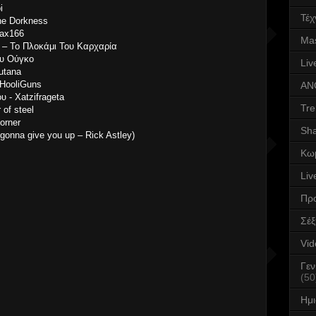
i
Τέχ
he Dorkness
iax166
Mas
υ – Το Πλοκάμι Του Καρχαρία
ου Ούγκο
Liv
utana
 HooliGuns
AN
υ - Xatzifrageta
Tre
 of steel
Corner
Sha
onna give you up – Rick Astley)
Κω
Liv
Πρ
Σέ
Vid
Γεν
(50
Ημ