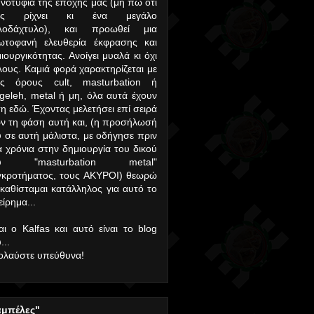
νοτυφία της εποχής μας (μη πω ότι
υς ρίχνει κι ένα μεγάλο
λοδάχτυλο), και προωθεί μια
ωτοφανή ελευθερία έκφρασης και
ιουργικότητας. Ανοίγει μυαλά κι όχι
ους. Καμιά φορά χαρακτηρίζεται με
υς όρους cult, masturbation ή
geleh, metal ή μη, όλα αυτά έχουν
η εδώ. Έχοντας μελετήσει επί σειρά
ν τη φάση αυτή και, (η προσήλωσή
 σε αυτή μάλιστα, με οδήγησε πριν
α χρόνια στην δημιουργία του δικού
υ "masturbation metal"
γκροτήματος, τους ΑΚΥΡΟΙ) θεωρώ
 καθίσταμαι κατάλληλος για αυτό το
είρημα...
αι ο Kalfas και αυτό είναι το blog
...
ολαύστε υπεύθυνα!
αμπέλες"