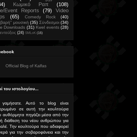
34)
Κωμικό Ραπ
(108)
ve/Event Reports
(79)
Video
ips
(65)
Comedy Rock
(40)
οβαρή'' μουσική
(35)
Σύνδεσμοι
(34)
ee Downloads
(31)
Kwel events
(28)
εντεύξεις
(24)
SMLoK
(16)
cebook
Official Blog of Kalfas
ί του ιστολογίου...
 γαμήσατε. Αυτό το blog είναι
ιερωμένο σε αυτή την κουλτούρα
 αυθόρμητα πηγάζει μέσα από την
ή διάθεση του νέου ανθρώπου για
αλέ. Την κουλτούρα που αδιαφορεί
ερά για την σοβαροφάνεια και την