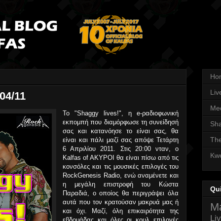
Ho
Liv
/04/11
Med
Το "Shaggy lives!", η e-ραδιοφωνική
εκπομπή που διαμόρφωσε τη συνείδησή
Sha
σας και κατανόησε το είναι σας, θα
The
είναι και πάλι μαζί σας απόψε Τετάρτη
6 Απριλίου 2011. Στις 20:00 νταν, ο
Kwe
Kalfas of AKYPOI θα είναι πίσω από τις
κονσόλες και τις μουσικές επιλογές του
RockGenesis Radio, ενώ αναμένετε και
η μεγάλη επιστροφή του Κώστα
Qu
Παραδιά, ο οποίος θα περιγράψει όλα
αυτά που τον κρατούσαν μακρυά μας ή
Ma
και όχι. Μαζί, όλη επικαιρότητα της
Li
εβδομάδας και όλες οι κουλ επιλογές