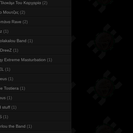
Πλοκάμι Του Καρχαρία
(2)
ο Μουτζες
(2)
οπάνα Rave
(2)
iz
(1)
olakalou Band
(1)
 DreeZ
(1)
y Extreme Masturbation
(1)
EL
(1)
keus
(1)
e Tostiera
(1)
bus
(1)
 stuff
(1)
S
(1)
rlou the Band
(1)