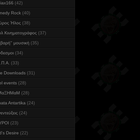
iax166
(42)
medy Rock
(40)
ύρος Ήλος
(38)
υλ Κινηματογράφος
(37)
οβαρή'' μουσική
(35)
δεσμοι
(34)
.Π.Α.
(33)
ee Downloads
(31)
l events
(28)
ΜαΞΗΜαΜ
(28)
ata Antartika
(24)
εντεύξεις
(24)
YPOI
(23)
's Desire
(22)