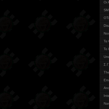
Οι 
SM
OTi
Dis
Nos
Τα 
Το 
Und
Σ.
The
Επι
Ano
Int
Nan