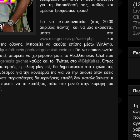
(1
για τη διασκέδασή σας, καθώς και
Li
φρέσκα ξεσηκωτικά τρακς!
Cl
Για να e-συντονιστείτε (στις 20:00
''Σ
ακριβώς πάντα) και να μας ακούσετε,
Fr
μπάτε στο
Συν
www.rockgenesis.gr/radio.php
, και
 της οθόνης. Μπορείτε να ακούτε επίσης μέσω WinAmp,
lgr.info/tunein.php/rockgenesis/tunein.pls
Για να επικοινωνείτε
Fa
ιβ, μπορείτε να χρησιμοποιήσετε το RockGenesis Chat που
genesis.gr/chat
καθώς και το Twitter, στο
@BigKalfas
. Όπως
κπομπής, η τελική play-list, θα δημοσιεύεται στα σχόλια της
εσμος για την κονσέρβα της για να την ακούτε όταν εσείς
ετε περισσότερες διευκρινήσεις επειδή δεν καταλαβαίνετε τι
 πρέπει να το κοιτάξετε, πάτε στο μενού στην κορυφή του
".
Περ
Τη
αφ
που
αγν
χαβ
παγ