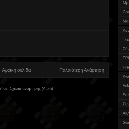
Mpl
Co
Μα
Κο
''Σ
Σύν
ΤΡΙ
Fr
Αρχική σελίδα
Παλαιότερη Ανάρτηση
Kwe
Δε
ή σε:
Σχόλια ανάρτησης (Atom)
Son
Συν
AK
God