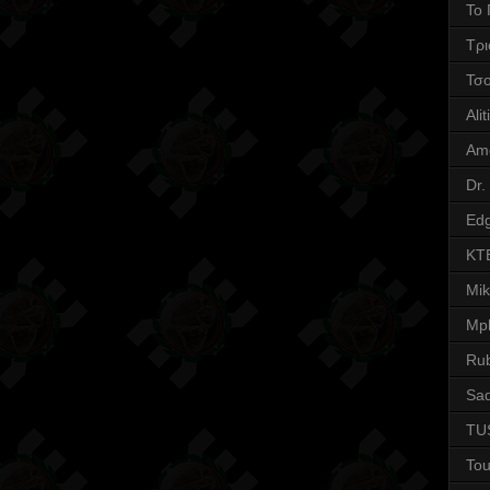
Το 
Τρι
Τσ
Alit
Am
Dr.
Edg
KT
Mi
Mpl
Ru
Sad
TU
Tou