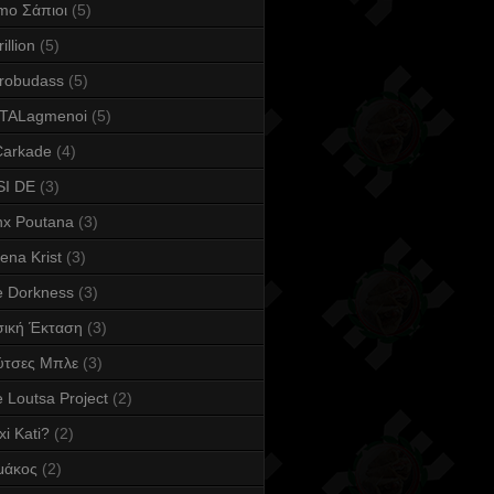
mo Σάπιοι
(5)
illion
(5)
robudass
(5)
TALagmenoi
(5)
Carkade
(4)
SI DE
(3)
nx Poutana
(3)
ena Krist
(3)
e Dorkness
(3)
σική Έκταση
(3)
ύτσες Μπλε
(3)
 Loutsa Project
(2)
xi Kati?
(2)
μάκος
(2)