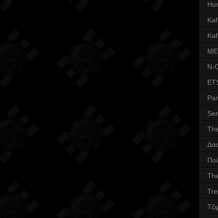
Ho
Kafr
Kaf
ME
N-
ET
Pa
Ser
Th
Δα
Πο
The
Tre
Τζι