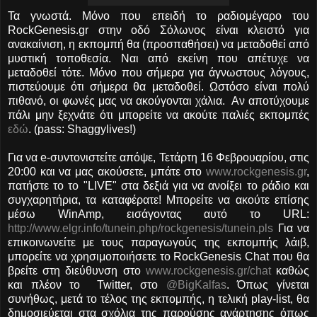
Τα γνωστά. Μόνο που επειδή το ραδιομέγαρο του
RockGenesis.gr στην οδό Σόλωνος είναι κλειστό για
ανακαίνιση, η εκπομπή θα (προσπαθήσει) να μεταδοθεί από
μυστική τοποθεσία. Ναι από εκείνη που απέτυχε να
μεταδοθεί τότε. Μόνο που σήμερα για άγνωστους λόγους,
πιστεύουμε ότι σήμερα θα μεταδοθεί. Ωστόσο είναι πολύ
πιθανό, οι φωνές μας να ακούγονται χάλια. Αν αποτύχουμε
πάλι μην ξεχνάτε ότι μπορείτε να ακούτε παλιές εκπομπές
εδώ
. (pass: Shaggylives!)
Για να e-συντονιστείτε απόψε, Τετάρτη 16 Φεβρουαρίου, στις
20:00 και να μας ακούσετε, μπάτε στο
www.rockgenesis.gr
,
πατήστε το το "LIVE" στα δεξιά για να ανοίξει το ράδιο και
συγχαρητήρια, τα καταφέρατε! Μπορείτε να ακούτε επίσης
μέσω WinAmp, εισάγοντας αυτό το URL:
http://www.elgr.info/tunein.php/rockgenesis/tunein.pls
Για να
επικοινωνείτε με τους παραγωγούς της εκπομπής λάιβ,
μπορείτε να χρησιμοποιήσετε το RockGenesis Chat που θα
βρείτε στη διεύθυνση στο
www.rockgenesis.gr/chat
καθώς
και πλέον το Twitter, στο
@BigKalfas
. Όπως γίνεται
συνήθως, μετά το τέλος της εκπομπής, η τελική play-list, θα
δημοσιεύεται στα σχόλια της παρούσης ανάρτησης όπως