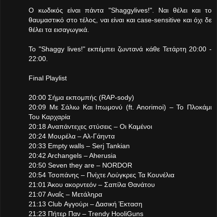
O κωδικός είναι πάντα "Shaggylives!". Ναι θέλει και το
θαυμαστικό στο τέλος, ναι είναι και case-sensitive και όχι δε
θέλει τα εισαγωγικά.
Το "Shaggy lives!" εκπέμπει ζωντανά κάθε Τετάρτη 20:00 -
22:00.
Final Playlist
20:00 Σήμα εκπομπής (RAP-sody)
20:09 Με Σάλιω Και Ιπωμονύ (ft. Anorimoi) – Το Πλοκάμι
Του Καρχαρία
20:18 Αναπάντεχες στύσεις – Οι Καμένοι
20:24 Μουρέλα – Αλ-Γάηντα
20:33 Empty walls – Serj Tankian
20:42 Archangels – Aherusia
20:50 Seven they are – NORDOR
20:54 Τσοπάνης – Πνίχτε Λούγκρες Τα Κουνέλια
21:01 Άκου ακορντεόν – Σαπίλα Θανάτου
21:07 Αναΐς – Μετάληρα
21:13 Club Αγγούρι – Δασική Έκταση
21:23 Πήτερ Παν – Trendy HooliGuns