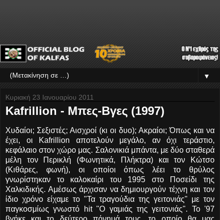
▼
Κυριακή 23 Ιανουαρίου 2011
Kafrillion - Μπες-Bγες (1997)
Χυδαίοι; Σεξιστές; Αισχροί (κι οι δυο); Ακραίοι; Όπως και να
έχει, οι Kafrillion αποτελούν μεγάλο, αν όχι τεράστιο,
κεφάλαιο στον χώρο μας. Σαλονικιά μπάντα, με δύο σταθερά
μέλη τον Περικλή (Φωνητικά, Πλήκτρα) και τον Κώτσο
(Kιθάρες, φωνή), οι οποίοι όπως λέει το θρύλος
γνωρίστηκαν το καλοκαίρι του 1995 στο Ποσείδι της
Χαλκιδικής. Αμέσως άρχισαν να δημιουργούν τέχνη και τον
ίδιο χρόνο είχαμε το "Τα τραγούδια της γειτονιάς" με τον
παγκοσμίως γνωστό hit "Ο γαμιάς της γειτονιάς". Το '97
βγήκε και το δεύτερο πόνημά τους, το οποίο θα μας