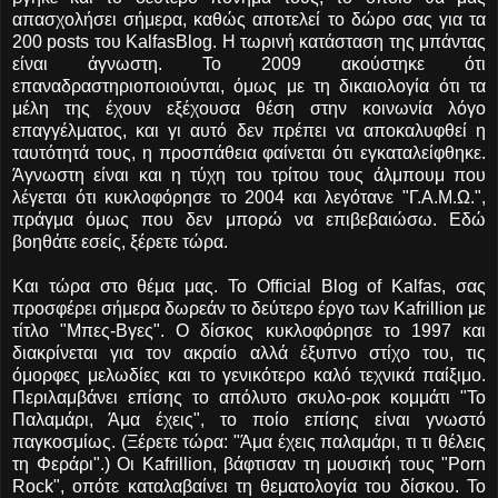
απασχολήσει σήμερα, καθώς αποτελεί το δώρο σας για τα
200 posts του KalfasBlog. Η τωρινή κατάσταση της μπάντας
είναι άγνωστη. Το 2009 ακούστηκε ότι
επαναδραστηριοποιούνται, όμως με τη δικαιολογία ότι τα
μέλη της έχουν εξέχουσα θέση στην κοινωνία λόγο
επαγγέλματος, και γι αυτό δεν πρέπει να αποκαλυφθεί η
ταυτότητά τους, η προσπάθεια φαίνεται ότι εγκαταλείφθηκε.
Άγνωστη είναι και η τύχη του τρίτου τους άλμπουμ που
λέγεται ότι κυκλοφόρησε το 2004 και λεγότανε "Γ.Α.Μ.Ω.",
πράγμα όμως που δεν μπορώ να επιβεβαιώσω. Εδώ
βοηθάτε εσείς, ξέρετε τώρα.
Και τώρα στο θέμα μας. Το Official Blog of Kalfas, σας
προσφέρει σήμερα δωρεάν το δεύτερο έργο των Kafrillion με
τίτλο "Μπες-Βγες". Ο δίσκος κυκλοφόρησε το 1997 και
διακρίνεται για τον ακραίο αλλά έξυπνο στίχο του, τις
όμορφες μελωδίες και το γενικότερο καλό τεχνικά παίξιμο.
Περιλαμβάνει επίσης το απόλυτο σκυλο-ροκ κομμάτι "Το
Παλαμάρι, Άμα έχεις", το ποίο επίσης είναι γνωστό
παγκοσμίως. (Ξέρετε τώρα: "Άμα έχεις παλαμάρι, τι τι θέλεις
τη Φεράρι".) Οι Kafrillion, βάφτισαν τη μουσική τους "Porn
Rock", οπότε καταλαβαίνει τη θεματολογία του δίσκου. Το