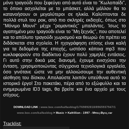
μόνο τραγούδι που ξεφεύγει από αυτό είναι το "Κωλοπαίδι",
το όποιο ασχολείται με το μπάσκετ, αλλά μάλλον θα το
κατανοήσουν οι μεγαλύτεροι σε ηλικία. Καλύπτονται δε
πολλά στυλ του ροκ, από πιο σκληρές εκδοχές, όπως στο
"Μόνιμο Μουνί" μέχρι "ρομαντικές" μπαλάντες. Ίσως το
αγαπημένο μου τραγούδι είναι το "Μη ξεχνάς", που αποτελεί
και το απόλυτο τραγούδι χωρισμού και θεωρώ ότι πρέπει να
διδάσκεται στα σχολεία. Η ηχογράφηση επίσης είναι καλή
για τα δεδομένα της εποχής, ωστόσο κάποια mp3 που
κυκλοφορούν στο διαδίκτυο έχουν πολύ χαμηλές εντάσεις.
Γι αυτό στην δικιά μας διανομή, έχουμε ενισχύσει την
ένταση, χρησιμοποιώντας σύγχρονα τεχνολογικά εργαλεία,
όσο γινότανε ώστε να μην αλλοιώσουμε την αυθεντική
αίσθηση του δίσκου. Απολαύστε λοιπόν υπεύθυνα αυτό το
ιστορικό έργο! Στο πακετάκι, πέρα από το εξώφυλλο και τα
ενημερωμένα ID3 tags, θα βρείτε και ένα αρχείο με τους
στίχους.
DOWNLOAD LINK :
www.box.com/kalfasblog/1/769892818/8965937947/1
www.box.com/kalfasblog
> Music > Kafrillion - 1997 - Μπες-Βγες.rar
Tracklist: