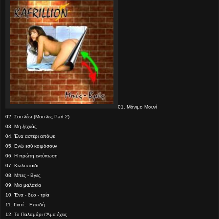
01. Μόνιμο Μουνί
02. Σου λέω (Μου λες Part 2)
03. Μη ξεχνάς
04. Ένα αστέρι απόψε
05. Ενώ εσύ κοιμόσουν
06. Η πρώτη εντύπωση
07. Κωλοπαίδι
08. Μπες - Βγες
09. Μια μαλακία
10. Ένα - δύο - τρία
11. Γιατί... Επειδή
12. Το Παλαμάρι / Άμα έχεις