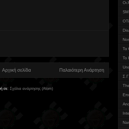
Οι 
SM
OTi
Dis
Nos
Τα 
Το 
Und
Αρχική σελίδα
Παλαιότερη Ανάρτηση
Σ.
The
ή σε:
Σχόλια ανάρτησης (Atom)
Επι
Ano
Int
Nan