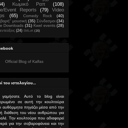
34)
Κωμικό Ραπ
(108)
ve/Event Reports
(79)
Video
ips
(65)
Comedy Rock
(40)
οβαρή'' μουσική
(35)
Σύνδεσμοι
(34)
ee Downloads
(31)
Kwel events
(28)
εντεύξεις
(24)
SMLoK
(16)
cebook
Official Blog of Kalfas
ί του ιστολογίου...
 γαμήσατε. Αυτό το blog είναι
ιερωμένο σε αυτή την κουλτούρα
 αυθόρμητα πηγάζει μέσα από την
ή διάθεση του νέου ανθρώπου για
αλέ. Την κουλτούρα που αδιαφορεί
ερά για την σοβαροφάνεια και την