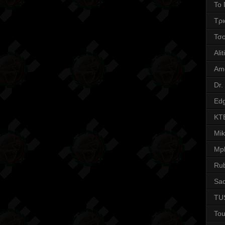
Το 
Τρι
Τσ
Alit
Am
Dr.
Edg
KT
Mi
Mpl
Ru
Sad
TU
Tou