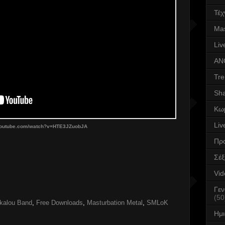
Τέχ
Mas
Liv
AN
Tre
Sha
Κω
Liv
outube.com/watch?v=HTE3JZuobJA
Πρ
Σέ
Vid
Γεν
(50
kalou Band
,
Free Downloads
,
Masturbation Metal
,
SMLoK
Ημ