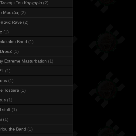
Πλοκάμι Του Καρχαρία
(2)
ο Μουτζες
(2)
οπάνα Rave
(2)
iz
(1)
olakalou Band
(1)
 DreeZ
(1)
y Extreme Masturbation
(1)
EL
(1)
keus
(1)
e Tostiera
(1)
bus
(1)
 stuff
(1)
S
(1)
rlou the Band
(1)