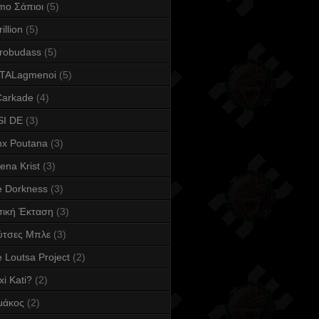
mo Σάπιοι
(5)
illion
(5)
robudass
(5)
TALagmenoi
(5)
Carkade
(4)
SI DE
(3)
nx Poutana
(3)
ena Krist
(3)
e Dorkness
(3)
σική Έκταση
(3)
ύτσες Μπλε
(3)
 Loutsa Project
(2)
xi Kati?
(2)
μάκος
(2)