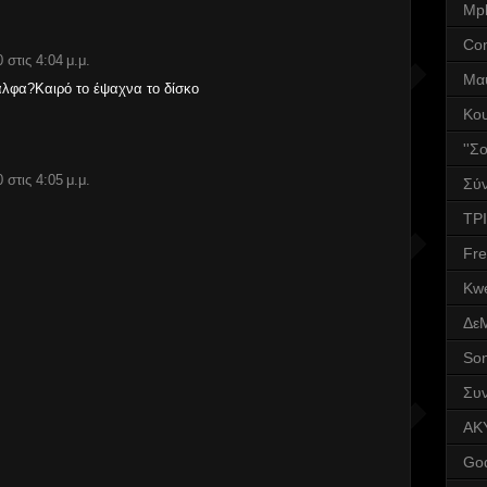
Mpl
Co
 στις 4:04 μ.μ.
Μα
Κάλφα?Καιρό το έψαχνα το δίσκο
Κο
''Σ
 στις 4:05 μ.μ.
Σύν
ΤΡΙ
Fr
Kwe
Δε
Son
Συν
AK
God