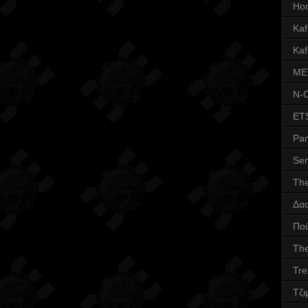
Ho
Kafr
Kaf
ME
N-
ET
Pa
Ser
Th
Δα
Πο
The
Tre
Τζι