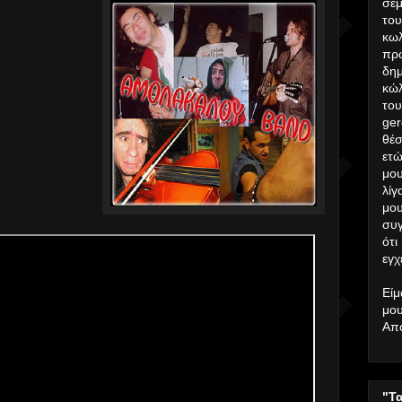
σεμ
το
κω
πρ
δημ
κώλ
το
ger
θέσ
ετώ
μου
λίγ
μο
συ
ότι
εγχ
Είμ
μου
Απ
"Τ