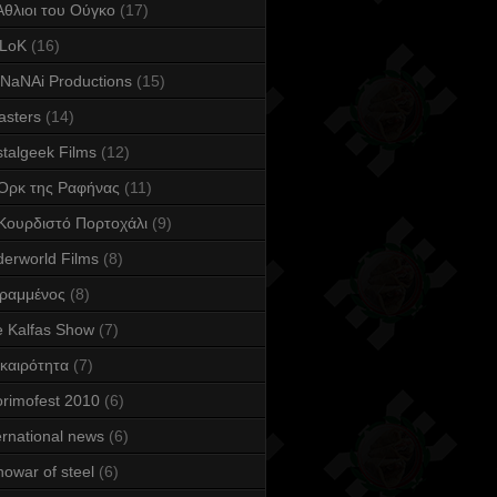
Άθλιοι του Ούγκο
(17)
LoK
(16)
NaNAi Productions
(15)
asters
(14)
talgeek Films
(12)
Ορκ της Ραφήνας
(11)
Κουρδιστό Πορτοχάλι
(9)
erworld Films
(8)
Γραμμένος
(8)
 Kalfas Show
(7)
καιρότητα
(7)
rimofest 2010
(6)
ernational news
(6)
owar of steel
(6)