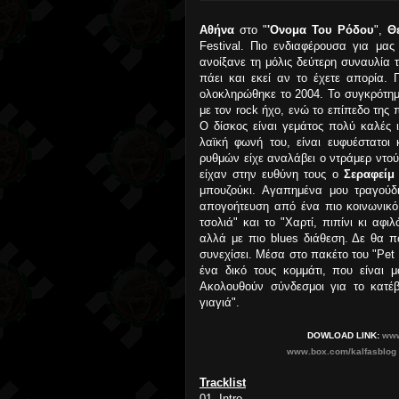
Αθήνα
στο "
'Ονομα Του Ρόδου
",
Θ
Festival. Πιο ενδιαφέρουσα για μας
ανοίξανε τη μόλις δεύτερη συναυλία
πάει και εκεί αν το έχετε απορία. 
ολοκληρώθηκε το 2004. Το συγκρότημα
με τον rock ήχο, ενώ το επίπεδο της
Ο δίσκος είναι γεμάτος πολύ καλές 
λαϊκή φωνή του, είναι ευφυέστατοι 
ρυθμών είχε αναλάβει ο ντράμερ ντ
είχαν στην ευθύνη τους ο
Σεραφείμ
μπουζούκι. Αγαπημένα μου τραγούδι
απογοήτευση από ένα πιο κοινωνικό 
τσολιά" και το "Χαρτί, πιπίνι κι αφ
αλλά με πιο blues διάθεση. Δε θα 
συνεχίσει. Μέσα στο πακέτο του "Pet
ένα δικό τους κομμάτι, που είναι
Ακολουθούν σύνδεσμοι για το κατέβα
γιαγιά".
DOWLOAD LINK:
www
www.box.com/kalfasblog
Tracklist
01. Intro