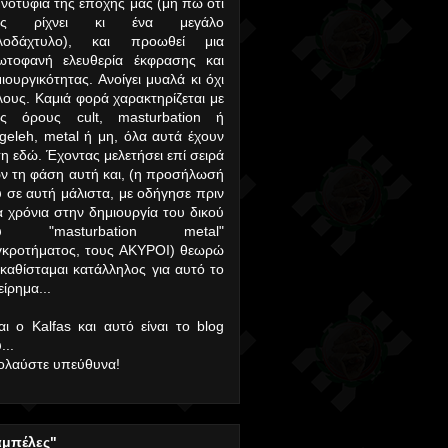
νοτυφία της εποχής μας (μη πω ότι
υς ρίχνει κι ένα μεγάλο
λοδάχτυλο), και προωθεί μια
ωτοφανή ελευθερία έκφρασης και
ιουργικότητας. Ανοίγει μυαλά κι όχι
ους. Καμιά φορά χαρακτηρίζεται με
υς όρους cult, masturbation ή
geleh, metal ή μη, όλα αυτά έχουν
η εδώ. Έχοντας μελετήσει επί σειρά
ν τη φάση αυτή και, (η προσήλωσή
 σε αυτή μάλιστα, με οδήγησε πριν
α χρόνια στην δημιουργία του δικού
υ "masturbation metal"
γκροτήματος, τους ΑΚΥΡΟΙ) θεωρώ
 καθίσταμαι κατάλληλος για αυτό το
είρημα...
αι ο Kalfas και αυτό είναι το blog
...
ολαύστε υπεύθυνα!
αμπέλες"