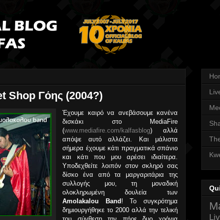
Ho
Liv
t Shop Γόης (2004?)
Med
Έχουμε καιρό να ανεβάσουμε κανένα
δισκάκι στο MediaFire
Sha
(
www.mediafire.com/kalfasblog
) αλλά
The
απόψε αυτό αλλάζει. Και μάλιστα
σήμερα έχουμε κάτι πραγματικά σπάνιο
Kwe
και κάτι που μου αρέσει ιδιαίτερα.
Υποδεχθείτε λοιπόν στον σκληρό σας
δίσκο ένα από τα μαργαριτάρια της
συλλογής μου, τη μοναδική
Qu
ολοκληρωμένη δουλεία των
Amolakalou Band
! Το συγκρότημα
Ma
δημιουργήθηκε το 2000 αλλά την τελική
Li
του σύνθεση την πήρε δυο χρόνια