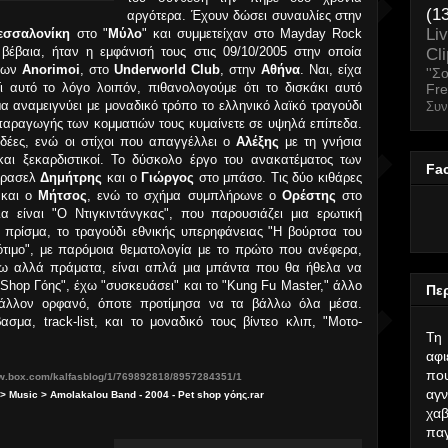
(1
αργότερα. Έχουν δώσει συναυλίες στην
Li
εσσαλονίκη
στο "
Μύλο
" και συμμετείχαν στο Mayday Rock
 βέβαια, ήταν η εμφάνισή τους στις 09/10/2005 στην οποία
Cl
 των
Anorimoi
, στο
Underworld Club
, στην
Αθήνα
. Ναι, είχα
''Σ
Γι αυτό το λόγο λοιπόν, πιθανολογούμε ότι το δισκάκι αυτό
Fr
 αναμειγνύει με μοναδικό τρόπο το ελληνικό λαϊκό τραγούδι
Συν
 παραγωγής των κομματιών τους κυμαίνετε σε υψηλά επίπεδα.
ιδέες, ενώ οι στίχοι που απαγγέλλει ο
Αλέξης
με τη γνήσια
και ξεκαρδιστικοί. Το δύσκολο έργο του ανακατέματος των
Fa
ούρασελ
Δημήτρης
και ο
Γιώργος
στο μπάσο. Τις δύο κιθάρες
και ο
Μήτσος
, ενώ το σχήμα συμπλήρωνε ο
Ορέστης
στο
α είναι "Ο Ντιγκιντάνγκας", που παρουσιάζει μια ερωτική
πρίσμα, το τραγούδι εθνικής υπερηφάνειας "Η βούρτσα του
ιλότιμο", με παρόμοια θεματολογία με το πρώτο που ανέφερα,
πω αλλά πράματα, είναι απλά μια μπάντα που θα ήθελα να
 Shop Γόης", έχω "συσκευάσει" και το "Kung Fu Master," άλλο
Περ
 μάλλον ορφανό, όποτε προτίμησα να τα βάλλω όλα μέσα.
σμα, track-list, και το μοναδικό τους βίντεο κλιπ, "Μoτο-
Τη
αφ
που
.box.com/kalfasblog/1/769892818/8957284351/1
αγν
> Music > Amolakalou Band - 2004 - Pet shop γόης.rar
χαβ
παγ