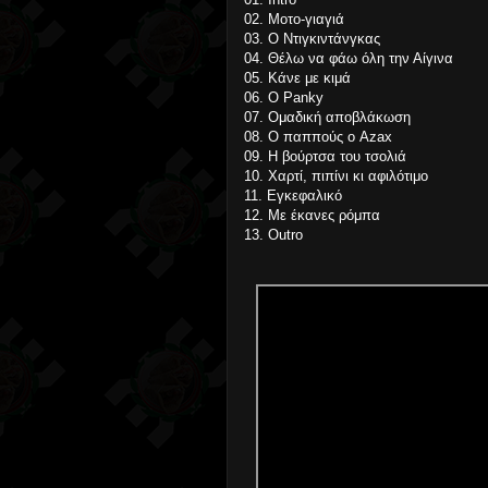
02. Μοτο-γιαγιά
03. Ο Ντιγκιντάνγκας
04. Θέλω να φάω όλη την Αίγινα
05. Κάνε με κιμά
06. Ο Panky
07. Ομαδική αποβλάκωση
08. Ο παππούς ο Azax
09. Η βούρτσα του τσολιά
10. Χαρτί, πιπίνι κι αφιλότιμο
11. Εγκεφαλικό
12. Με έκανες ρόμπα
13. Outro