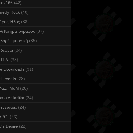
iax166
(42)
medy Rock
(40)
ύρος Ήλος
(38)
υλ Κινηματογράφος
(37)
οβαρή'' μουσική
(35)
δεσμοι
(34)
.Π.Α.
(33)
ee Downloads
(31)
l events
(28)
ΜαΞΗΜαΜ
(28)
ata Antartika
(24)
εντεύξεις
(24)
YPOI
(23)
's Desire
(22)