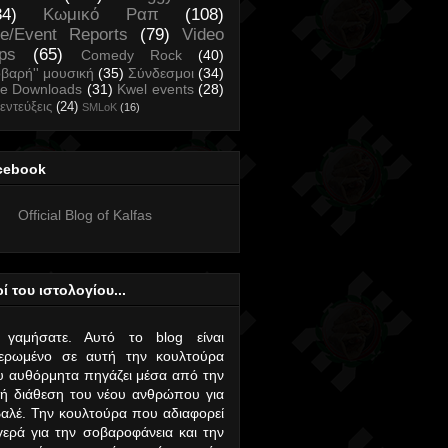
34)
Κωμικό Ραπ
(108)
ve/Event Reports
(79)
Video
ips
(65)
Comedy Rock
(40)
οβαρή'' μουσική
(35)
Σύνδεσμοι
(34)
ee Downloads
(31)
Kwel events
(28)
εντεύξεις
(24)
SMLoK
(16)
cebook
Official Blog of Kalfas
ί του ιστολογίου...
 γαμήσατε. Αυτό το blog είναι
ιερωμένο σε αυτή την κουλτούρα
 αυθόρμητα πηγάζει μέσα από την
ή διάθεση του νέου ανθρώπου για
αλέ. Την κουλτούρα που αδιαφορεί
ερά για την σοβαροφάνεια και την