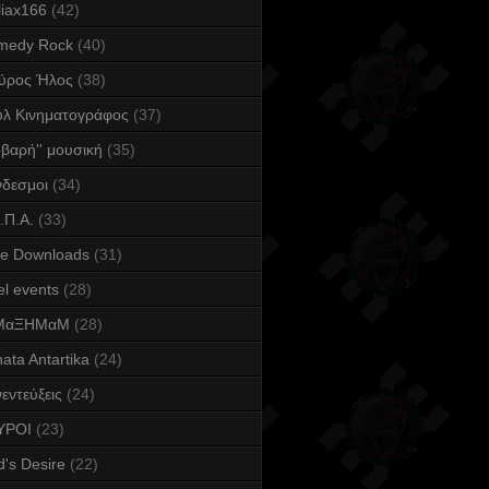
iax166
(42)
medy Rock
(40)
ύρος Ήλος
(38)
υλ Κινηματογράφος
(37)
οβαρή'' μουσική
(35)
δεσμοι
(34)
.Π.Α.
(33)
ee Downloads
(31)
l events
(28)
ΜαΞΗΜαΜ
(28)
ata Antartika
(24)
εντεύξεις
(24)
YPOI
(23)
's Desire
(22)