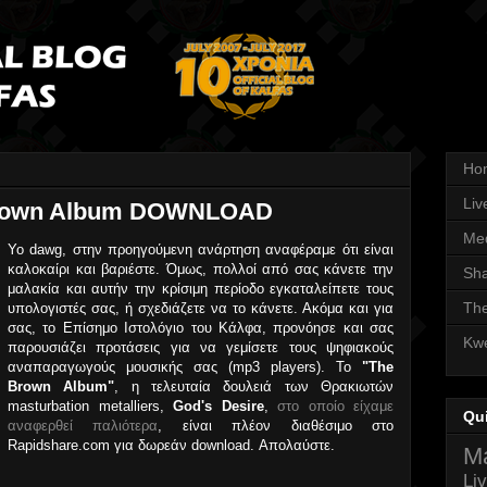
Ho
Liv
 Brown Album DOWNLOAD
Med
Yo dawg, στην προηγούμενη ανάρτηση αναφέραμε ότι είναι
καλοκαίρι και βαριέστε. Όμως, πολλοί από σας κάνετε την
Sha
μαλακία και αυτήν την κρίσιμη περίοδο εγκαταλείπετε τους
The
υπολογιστές σας, ή σχεδιάζετε να το κάνετε. Ακόμα και για
σας, το Επίσημο Ιστολόγιο του Κάλφα, προνόησε και σας
Kwe
παρουσιάζει προτάσεις για να γεμίσετε τους ψηφιακούς
αναπαραγωγούς μουσικής σας (mp3 players). Το
"The
Brown Album"
, η τελευταία δουλειά των Θρακιωτών
masturbation metalliers,
God's Desire
,
στο οποίο είχαμε
Qu
αναφερθεί παλιότερα
, είναι πλέον διαθέσιμο στο
Rapidshare.com για δωρεάν download. Απολαύστε.
Ma
Li