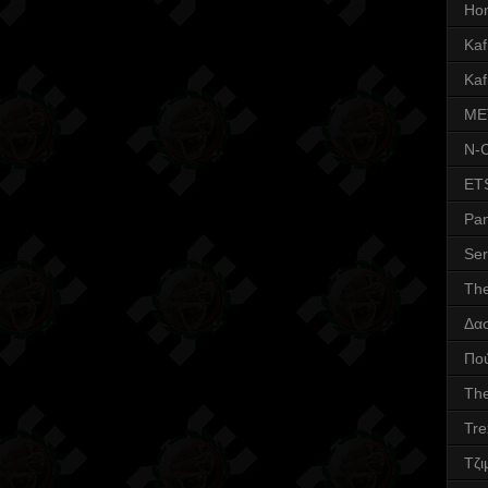
Ho
Kafr
Kaf
ME
N-
ET
Pa
Ser
Th
Δα
Πο
The
Tre
Τζι