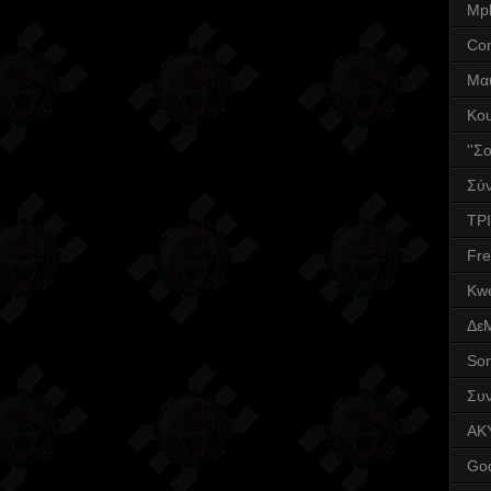
Mpl
Co
Μα
Κο
''Σ
Σύν
ΤΡΙ
Fr
Kwe
Δε
Son
Συν
AK
God