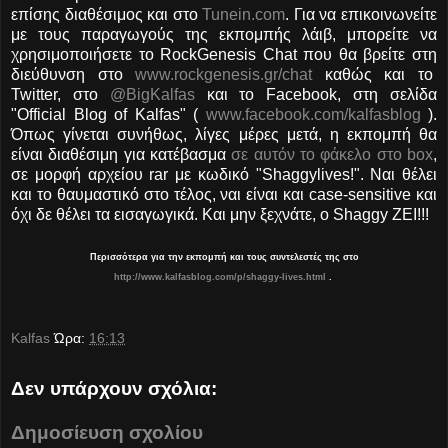
επίσης διαθέσιμος και στο
Tunein.com
. Για να επικοινωνείτε
με τους παραγωγούς της εκπομπής λάιβ, μπορείτε να
χρησιμοποιήσετε το RockGenesis Chat που θα βρείτε στη
διεύθυνση στο
www.rockgenesis.gr/chat
καθώς και το
Twitter, στο
@BigKalfas
και το Facebook, στη σελίδα
"Official Blog of Kalfas" (
www.facebook.com/kalfasblog
).
Όπως γίνεται συνήθως, λίγες μέρες μετά, η εκπομπή θα
είναι διαθέσιμη για κατέβασμα
σε αυτόν το φάκελο στο box
,
σε μορφή αρχείου rar με κωδικό "Shaggylives!". Ναι θέλει
και το θαυμαστικό στο τέλος, ναι είναι και case-sensitive και
όχι δε θέλει τα εισαγωγικά. Και μην ξεχνάτε, ο Shaggy ΖΕΙ!!!
Περισσότερα για την εκπομπή και τους συντελεστές της στο
http://www.kalfasblog.com/p/shaggy-lives.html
.
Kalfas
Ώρα:
16:13
Δεν υπάρχουν σχόλια:
Δημοσίευση σχολίου