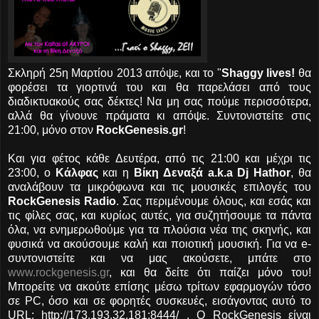
Σκληρή 25η Μαρτίου 2013 απόψε, και το "
Shaggy lives!
θα
φορέσει τα γιορτινά του και θα παρελάσει από τους
διαδικτυακούς σας δέκτες! Να μη σας πούμε περισσότερα,
αλλά θα γίνουνε πράματα κι απόψε. Συντονιστείτε στις
21:00, μόνο στον
RockGenesis.gr
!
Και για φέτος κάθε Δευτέρα, από τις 21:00 και μέχρι τις
23:00, ο
Κάλφας
και η
Βίκη Δεναξά a.k.a Dj Hathor
, θα
αναλάβουν τα μικρόφωνα και τις μουσικές επιλογές του
RockGenesis Radio
. Σας περιμένουμε όλους, και εσάς και
τις φίλες σας, και κυρίως αυτές, για συζητήσουμε τα πάντα
όλα, να ενημερωθούμε για τα πλούσια νέα της σκηνής, και
φυσικά να ακούσουμε καλή και ποιοτική μουσική. Για να e-
συντονιστείτε και να μας ακούσετε, μπάτε στο
www.rockgenesis.gr
, και θα δείτε ότι παίζει μόνο του!
Μπορείτε να ακούτε επίσης μέσω τρίτων εφαρμογών τόσο
σε PC, όσο και σε φορητές συσκευές, εισάγοντας αυτό το
URL: http://173.193.32.181:8444/ . Ο RockGenesis είναι