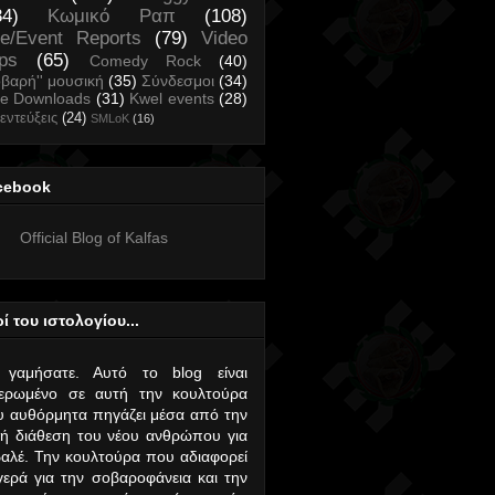
34)
Κωμικό Ραπ
(108)
ve/Event Reports
(79)
Video
ips
(65)
Comedy Rock
(40)
οβαρή'' μουσική
(35)
Σύνδεσμοι
(34)
ee Downloads
(31)
Kwel events
(28)
εντεύξεις
(24)
SMLoK
(16)
cebook
Official Blog of Kalfas
ί του ιστολογίου...
 γαμήσατε. Αυτό το blog είναι
ιερωμένο σε αυτή την κουλτούρα
 αυθόρμητα πηγάζει μέσα από την
ή διάθεση του νέου ανθρώπου για
αλέ. Την κουλτούρα που αδιαφορεί
ερά για την σοβαροφάνεια και την