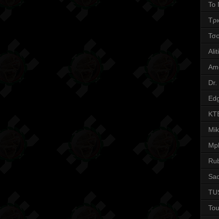
Το 
Τρι
Τσ
Alit
Am
Dr.
Edg
KT
Mi
Mpl
Ru
Sad
TU
Tou