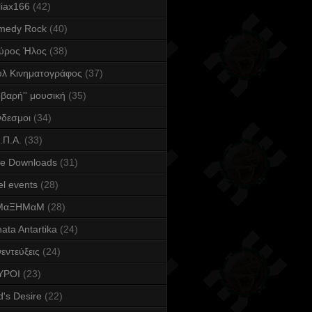
iax166
(42)
medy Rock
(40)
ύρος Ήλος
(38)
υλ Κινηματογράφος
(37)
οβαρή'' μουσική
(35)
δεσμοι
(34)
.Π.Α.
(33)
ee Downloads
(31)
l events
(28)
ΜαΞΗΜαΜ
(28)
ata Antartika
(24)
εντεύξεις
(24)
YPOI
(23)
's Desire
(22)