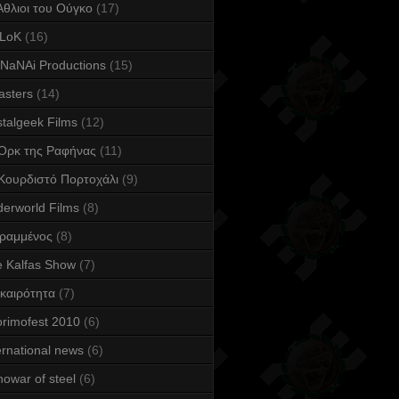
Άθλιοι του Ούγκο
(17)
LoK
(16)
NaNAi Productions
(15)
asters
(14)
talgeek Films
(12)
Ορκ της Ραφήνας
(11)
Κουρδιστό Πορτοχάλι
(9)
erworld Films
(8)
Γραμμένος
(8)
 Kalfas Show
(7)
καιρότητα
(7)
rimofest 2010
(6)
ernational news
(6)
owar of steel
(6)