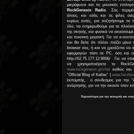
μικρόφωνα και τις μουσικές επιλογέ
RockGenesis Radio
. Σας περιμέ
όλους, και εσάς και τις φίλες σας
κυρίως αυτές, για συζητήσουμε τα 
όλα, να ενημερωθούμε για τα πλούσι
της σκηνής, και φυσικά να ακούσουμε
και ποιοτική μουσική. Για να e-συντ
και θα δείτε ότι πλέον παίζει μόνο
browser σας, ή και να χρειάζεται να 
εφαρμογών τόσο σε PC, όσο και σε
http://62.75.177.12:8006/ . Για να ε
να χρησιμοποιήσετε το Rock
www.rockgenesis.gr/chat
καθώς και 
"Official Blog of Kalfas" (
www.faceboo
εκπομπής, ο σύνδεσμος για την "κ
ανάρτησης, για να την ακούτε όταν εσε
Περισσότερα για την εκπομπή και τους