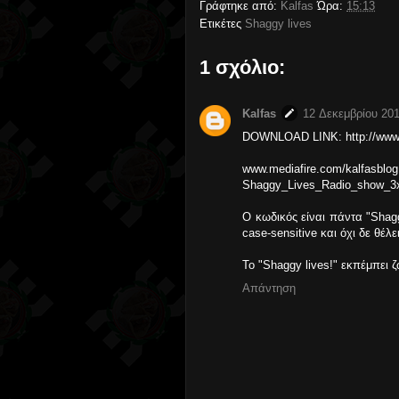
Γράφτηκε από:
Kalfas
Ώρα:
15:13
Ετικέτες
Shaggy lives
1 σχόλιο:
Kalfas
12 Δεκεμβρίου 201
DOWNLOAD LINK: http://www.
www.mediafire.com/kalf
Shaggy_Lives_Radio_show_3x
O κωδικός είναι πάντα "Shaggy
case-sensitive και όχι δε θέλε
Το "Shaggy lives!" εκπέμπει 
Απάντηση