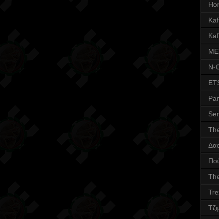
Ho
Kafr
Kaf
ME
N-
ET
Pa
Ser
Th
Δα
Πο
The
Tre
Τζι