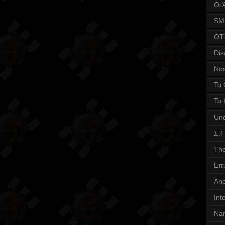
Οι 
SM
OTi
Dis
Nos
Τα 
Το 
Und
Σ.
The
Επι
Ano
Int
Nan