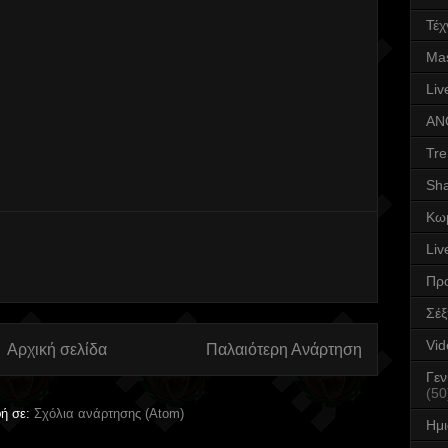
Τέχ
Mas
Liv
AN
Tre
Sha
Κω
Liv
Πρ
Σέ
Vid
Αρχική σελίδα
Παλαιότερη Ανάρτηση
Γεν
(50
ή σε:
Σχόλια ανάρτησης (Atom)
Ημ