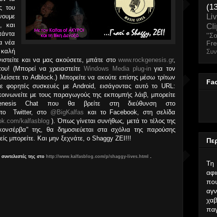
(1
ς του
Li
νουμε
, και
Cl
πάντα
''Σ
α νέα
Fr
 καλή
Συν
ονιστείτε και να μας ακούσετε, μπάτε στο
www.rockgenesis.gr
,
 του! (Μπορεί να χρειαστείτε
Windows Media plug-in
για τον
κλείσετε το Adblock.) Μπορείτε να ακούτε επίσης μέσω τρίτων
Fa
 φορητές συσκευές με Android, εισάγοντας αυτό το URL:
πικοινωνείτε με τους παραγωγούς της εκπομπής λάιβ, μπορείτε
Genesis Chat που θα βρείτε στη διεύθυνση στο
το Twitter, στο
@BigKalfas
και το Facebook, στη σελίδα
k.com/kalfasblog
). Όπως γίνεται συνήθως, μετά το τέλος της
ονσέρβα" της, θα δημοσιεύεται στα σχόλια της παρούσης
ίς μπορείτε. Και μην ξεχνάτε, ο Shaggy ΖΕΙ!!!
Περ
 συντελεστές της στο
http://www.kalfasblog.com/p/shaggy-lives.html
.
Τη
αφ
που
αγν
χαβ
παγ