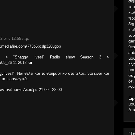
σεμ
το
κω
πρ
δημ
κώλ
το
2 στις 12:55 π.μ.
ger
mediafire.com/?73b5bcdp320ugop
θέσ
ετώ
asblog > "Shaggy lives!" Radio show Season 3 >
μου
09_26-11-2012.rar
λίγ
μο
lives!". Ναι θέλει και το θαυμαστικό στο τέλος, ναι είναι και
συ
ι τα εισαγωγικά.
ότι
εγχ
ζωντανά κάθε Δευτέρα 21:00 - 23:00.
Είμ
μου
Απ
"Τ