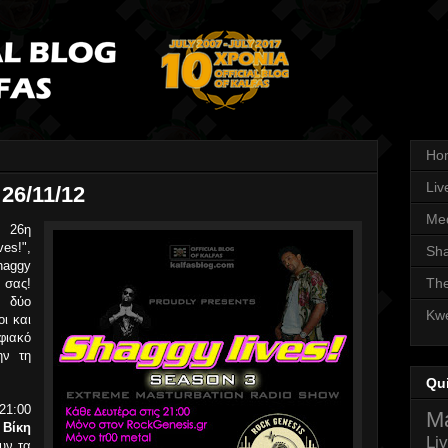
Ho
Liv
 26/11/12
Med
 26η
es!",
Sha
haggy
The
σας!
ι δύο
Kwe
ι και
φιακό
ην τη
Qu
21:00
Ma
η
Βίκη
Li
υν τα