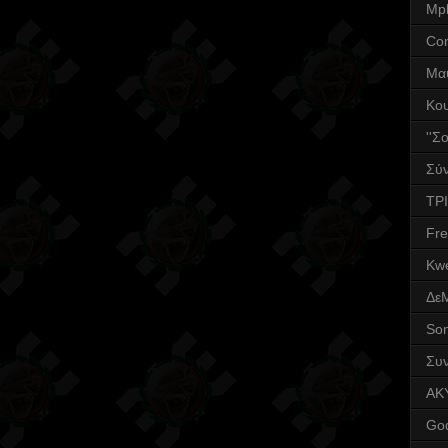
Mpl
Co
Μα
Κο
''Σ
Σύν
ΤΡΙ
Fr
Kwe
Δε
Son
Συν
AK
God