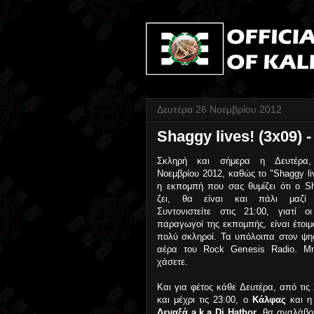
Δευτέρα 26 Νοεμβρίου 2012
Shaggy lives! (3x09) -
Σκληρή και σήμερα η Δευτέρα,
Νοεμβρίου 2012, καθώς το "Shaggy liv
η εκπομπή που σας θυμίζει ότι ο S
ζει, θα είναι και πάλι μαζί 
Συντονιστείτε στις 21:00, γιατί ο
παραγωγοί της εκπομπής, είναι έτοιμο
πολύ σκληροί. Τα υπόλοιπα στον ψη
αέρα του Rock Genesis Radio. Μ
χάσετε.
Και για φέτος κάθε Δευτέρα, από τις 
και μέχρι τις 23:00, ο
Κάλφας
και 
Δεναξά a.k.a Dj Hathor
, θα αναλάβο