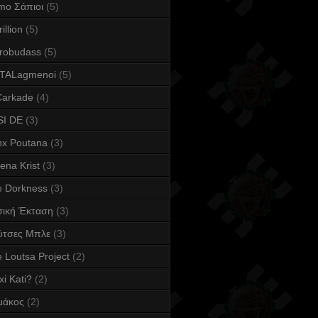
mo Σάπιοι
(5)
illion
(5)
robudass
(5)
TALagmenoi
(5)
Carkade
(4)
SI DE
(3)
nx Poutana
(3)
ena Krist
(3)
e Dorkness
(3)
σική Έκταση
(3)
ύτσες Μπλε
(3)
 Loutsa Project
(2)
xi Kati?
(2)
μάκος
(2)