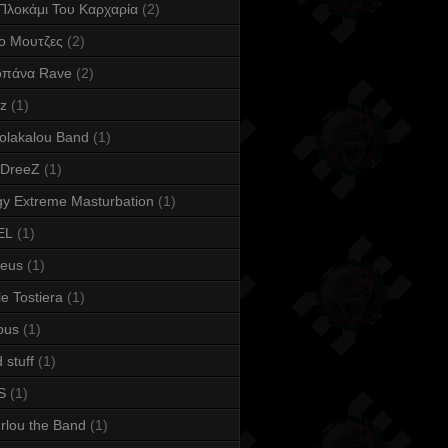
Πλοκάμι Του Καρχαρία
(2)
ο Μουτζες
(2)
οπάνα Rave
(2)
iz
(1)
olakalou Band
(1)
 DreeZ
(1)
y Extreme Masturbation
(1)
EL
(1)
keus
(1)
e Tostiera
(1)
bus
(1)
 stuff
(1)
S
(1)
rlou the Band
(1)