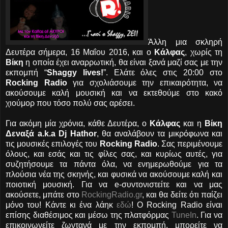
Άλλη μια σκληρή
Δευτέρα σήμερα, 16 Μαΐου 2016, και ο
Κάλφας
, χωρίς τη
Βίκη
η οποία έχει αναρρωτική, θα είναι ξανά μαζί σας με την
εκπομπή “
Shaggy lives!
”. Ελάτε όλες στις 20:00 στο
Rocking Radio
για σχολιάσουμε την επικαιρότητα, να
ακούσουμε καλή μουσική και να εκτεθούμε στο κακό
χιούμορ που τόσο πολύ σας αρέσει.
Για ακόμη μία χρόνια, κάθε Δευτέρα, ο
Κάλφας
και η
Βίκη
Δεναξά a.k.a Dj Hathor
, θα αναλάβουν τα μικρόφωνα και
τις μουσικές επιλογές του
Rocking Radio
. Σας περιμένουμε
όλους, και εσάς και τις φίλες σας, και κυρίως αυτές, για
συζητήσουμε τα πάντα όλα, να ενημερωθούμε για τα
πλούσια νέα της σκηνής, και φυσικά να ακούσουμε καλή και
ποιοτική μουσική. Για να e-συντονιστείτε και να μας
ακούσετε, μπάτε στο
RockingRadio.gr
, και θα δείτε ότι παίζει
μόνο του! Κάντε κι ένα λάηκ
εδώ
! Ο Rocking Radio είναι
επίσης διαθέσιμος και μέσω της πλατφόρμας
TuneIn
. Για να
επικοινωνείτε ζωντανά με την εκπομπή, μπορείτε να